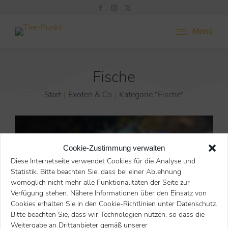
Menü
Fische
Start
Exoten & Co
Kategorie "Fische"
Sie befinden sich hier:
Cookie-Zustimmung verwalten
Diese Internetseite verwendet Cookies für die Analyse und
Statistik. Bitte beachten Sie, dass bei einer Ablehnung
womöglich nicht mehr alle Funktionalitäten der Seite zur
Verfügung stehen. Nähere Informationen über den Einsatz von
Cookies erhalten Sie in den Cookie-Richtlinien unter Datenschutz.
Bitte beachten Sie, dass wir Technologien nutzen, so dass die
Weitergabe an Drittanbieter gemäß unserer