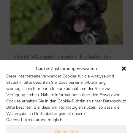
Tollwut: Was jeder einzelne Tierhalter tun
kann
Cookie-Zustimmung verwalten
Innere Medizin
20. März 2026
Diese Internetseite verwendet Cookies für die Analyse und
Statistik. Bitte beachten Sie, dass bei einer Ablehnung
Die BTK appelliert an alle Tierhalter: innen, sich vor
womöglich nicht mehr alle Funktionalitäten der Seite zur
der Aufnahme eines Hundes aus dem Ausland
Verfügung stehen. Nähere Informationen über den Einsatz von
umfassend zu informieren und ausschließlich mit
Cookies erhalten Sie in den Cookie-Richtlinien unter Datenschutz.
seriösen Organisationen zusammenzuarbeiten.
Bitte beachten Sie, dass wir Technologien nutzen, so dass die
Weitergabe an Drittanbieter gemäß unserer
mehr
Datenschutzerklärung möglich ist.
Akzeptieren