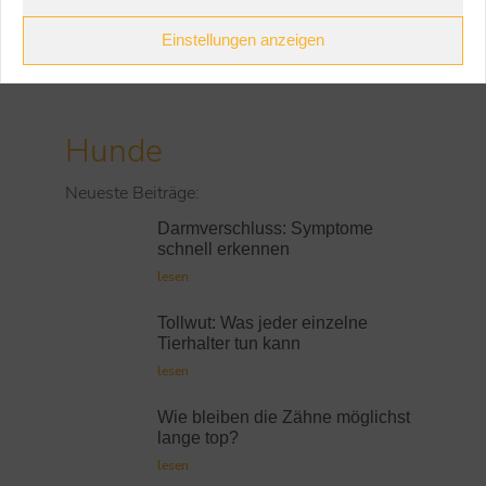
Einstellungen anzeigen
zurück
Hunde
Neueste Beiträge:
Darmverschluss: Symptome
schnell erkennen
lesen
Tollwut: Was jeder einzelne
Tierhalter tun kann
lesen
Wie bleiben die Zähne möglichst
lange top?
lesen