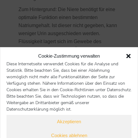
Zum Hintergrund: Die Niere benötigt für eine
optimale Funktion einen bestimmten
Natriumgehalt. Ist dieser nicht gegeben, kann
weniger Urin ausgeschieden werden.
Flüssigkeit lagert sich im Gewebe des
Körpers ein. Hier können Ödeme und
Cookie-Zustimmung verwalten
Organschäden entstehen. Bitte achten Sie
Diese Internetseite verwendet Cookies für die Analyse und
also darauf, dass das Spiel im Wasser nicht
Statistik. Bitte beachten Sie, dass bei einer Ablehnung
exzessiv ausfällt und ob es dem Tier nach
womöglich nicht mehr alle Funktionalitäten der Seite zur
dem Spaß im Nass auch weiterhin gut geht.
Verfügung stehen. Nähere Informationen über den Einsatz von
Cookies erhalten Sie in den Cookie-Richtlinien unter Datenschutz.
Bitte beachten Sie, dass wir Technologien nutzen, so dass die
Weitergabe an Drittanbieter gemäß unserer
Datenschutzerklärung möglich ist.
Start
Hunde
Sonstige Themen
Sie befinden sich hier:
Spaß bei der Abkühlung: Nicht so viel Wasser schlucken!
Akzeptieren
Nächster Beitrag
Voriger Beitrag
Cookies ablehnen