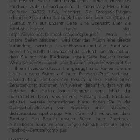
Auf unseren Seiten sind Plugins des sozialen Netzwerks
Facebook, Anbieter Facebook Inc., 1 Hacker Way, Menlo Park,
California 94025, USA, integriert. Die Facebook-Plugins
erkennen Sie an dem Facebook-Logo oder dem „Like-Button“
(„Gefällt mir“) auf unserer Seite. Eine Übersicht über die
Facebook-Plugins finden Sie hier:
https://developers.facebook.com/docs/plugins/. Wenn Sie
unsere Seiten besuchen, wird über das Plugin eine direkte
Verbindung zwischen Ihrem Browser und dem Facebook-
Server hergestellt. Facebook erhält dadurch die Information,
dass Sie mit Ihrer IPAdresse unsere Seite besucht haben.
Wenn Sie den Facebook „Like-Button“ anklicken während Sie
in Ihrem Facebook-Account eingeloggt sind, können Sie die
Inhalte unserer Seiten auf Ihrem Facebook-Profil verlinken.
Dadurch kann Facebook den Besuch unserer Seiten Ihrem
Benutzerkonto zuordnen. Wir weisen darauf hin, dass wir als
Anbieter der Seiten keine Kenntnis vom Inhalt der
übermittelten Daten sowie deren Nutzung durch Facebook
erhalten. Weitere Informationen hierzu finden Sie in der
Datenschutzerklärung von Facebook unter https://de-
de.facebook.com/policy.php. Wenn Sie nicht wünschen, dass
Facebook den Besuch unserer Seiten Ihrem Facebook-
Nutzerkonto zuordnen kann, loggen Sie sich bitte aus Ihrem
Facebook-Benutzerkonto aus.
Twitter