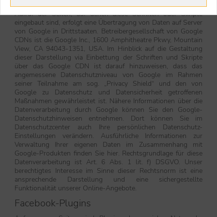
Google bereitgestellten Content Delivery Network. Beim
Aufruf der Seiten, auf denen diese Schriften oder Skripte
eingebaut sind, erfolgt eine Übertragung von Daten auf Server
von Google in Drittstaaten. Betreibergesellschaft von Google
CDNs ist die Google Inc., 1600 Amphitheatre Pkwy, Mountain
View, CA 94043-1351, USA. Im Hinblick auf die Gestaltung
dieser Darstellung via Einbettung der Schriften und Skripte
über das Google CDN ist darauf hinzuweisen, dass das
angemessene Datenschutzniveau von Google im Rahmen
seiner Teilnahme am sog. „Privacy Shield“ und den von
Google zu Datenschutz und Datensicherheit getroffenen
Maßnahmen gewährleistet ist. Nähere Informationen über die
Datenverarbeitung durch Google können Sie den Google-
Datenschutzhinweisen entnehmen. Dort können Sie im
Datenschutzcenter auch Ihre persönlichen Datenschutz-
Einstellungen verändern. Ausführliche Informationen zur
Verwaltung Ihrer eigenen Daten im Zusammenhang mit
Google-Produkten finden Sie hier. Rechtsgrundlage für diese
Datenverarbeitung ist Art. 6 Abs. 1 lit. f) DSGVO. Unser
berechtigtes Interesse im Sinne dieser Rechtsnorm ist eine
ansprechende Darstellung und eine sichergestellte
Funktionalität unserer Online-Angebote.
Facebook-Plugins