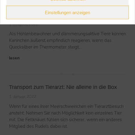
Kaninchen: Maßnahmen zur Kühlung und im
Einstellungen anzeigen
Notfall
1. August 2022
Als Höhlenbewohner und dämmerungsaktive Tiere können
Kaninchen äußerst empfindlich reagieren, wenn das
Quecksilber im Thermometer steigt…
lesen
Transport zum Tierarzt: Nie alleine in die Box
1. Januar 2022
Wenn für eines Ihrer Meerschweinchen ein Tierarztbesuch
ansteht: Nehmen Sie nach Möglichkeit kein einzelnes Tier
mit. Die Fellknäuel fühlen sich sicherer, wenn ein anderes
Mitglied des Rudels dabei ist.