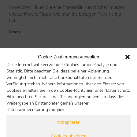
In welchen Fällen Sie eine Praxis/Klinik aufsuchen müssen
und zahlreiche Tipps, wie man die putzigen Tiere richtig
hält.
lesen
Cookie-Zustimmung verwalten
Diese Internetseite verwendet Cookies für die Analyse und
Meerschweinchen & Co.: Wertvolle Tipps
Statistik. Bitte beachten Sie, dass bei einer Ablehnung
1. Februar 2023
womöglich nicht mehr alle Funktionalitäten der Seite zur
Verfügung stehen. Nähere Informationen über den Einsatz von
Sowohl das tierärztliche Team als auch der Tierhalter ist
Cookies erhalten Sie in den Cookie-Richtlinien unter Datenschutz.
hier gefragt, eine ausgefeilte Vor- und Nachsorge zu
Bitte beachten Sie, dass wir Technologien nutzen, so dass die
betreiben. Hiervon hängt der Erfolg eines gelungenen
Weitergabe an Drittanbieter gemäß unserer
Eingriffs ab.
Datenschutzerklärung möglich ist.
lesen
Akzeptieren
Cookies ablehnen