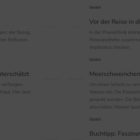
lesen
Vor der Reise in d
agen, der Bezug
In der Praxis/Klinik könn
nen Reflexion.
Reiseapotheke zusammen
Impfstatus checken.
lesen
terschätzt
Meerschweinchen 
l verfangen,
Um einen Schock zu verme
aut. Hier liest
Wasser ein. Die Körperh
gesenkt werden. Die Bein
allzu kaltes Wasser tauc
lesen
Buchtipp: Faszina