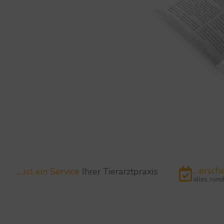
...ersc
...ist ein Service
Ihrer Tierarztpraxis
alles run