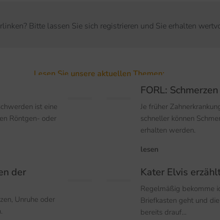
verlinken? Bitte lassen Sie sich registrieren und Sie erhalten wert
Lesen Sie unsere aktuellen Themen:
FORL: Schmerzen 
chwerden ist eine
Je früher Zahnerkrankun
nen Röntgen- oder
schneller können Schmer
erhalten werden.
lesen
en der
Kater Elvis erzähl
Regelmäßig bekomme ic
rzen, Unruhe oder
Briefkasten geht und die
.
bereits drauf…