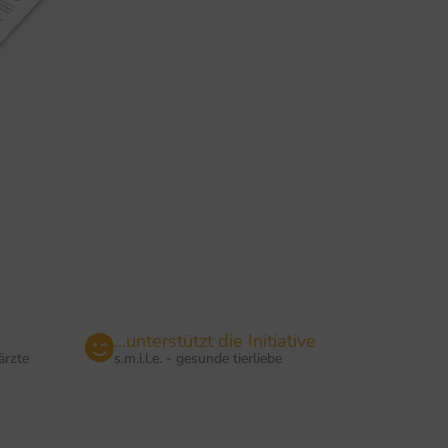
...unterstützt die Initiative
ärzte
s.m.i.l.e. - gesunde tierliebe