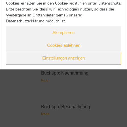
Cookies erhalten Sie in den Cookie-Richtlinien unter Datenschutz.
Bitte beachten Sie, dass wir Technologien nutzen, so dass die
Weitere Buchtipps
Weitergabe an Drittanbieter gemäß unserer
Datenschutzerklärung möglich ist.
Buchtipp: Zusammenwachsen
Akzeptieren
lesen
Cookies ablehnen
Buchtipp: Spielen bildet und
bindet
Einstellungen anzeigen
lesen
Buchtipp: Nachahmung
lesen
Buchtipp: Beschäftigung
lesen