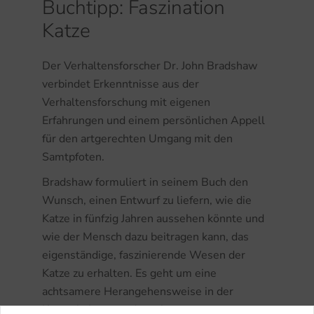
Buchtipp: Faszination
Katze
Der Verhaltensforscher Dr. John Bradshaw
verbindet Erkenntnisse aus der
Verhaltensforschung mit eigenen
Erfahrungen und einem persönlichen Appell
für den artgerechten Umgang mit den
Samtpfoten.
Bradshaw formuliert in seinem Buch den
Wunsch, einen Entwurf zu liefern, wie die
Katze in fünfzig Jahren aussehen könnte und
wie der Mensch dazu beitragen kann, das
eigenständige, faszinierende Wesen der
Katze zu erhalten. Es geht um eine
achtsamere Herangehensweise in der
Katzenhaltung und -zucht.