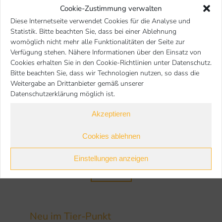
Cookie-Zustimmung verwalten
Der Verhaltensforscher Dr. John Bradshaw
Diese Internetseite verwendet Cookies für die Analyse und
ist Direktor des Anthrozoologischen Instituts
Statistik. Bitte beachten Sie, dass bei einer Ablehnung
der Universität in Bristol, das die vielfältigen
womöglich nicht mehr alle Funktionalitäten der Seite zur
Verfügung stehen. Nähere Informationen über den Einsatz von
Beziehungen zwischen Menschen und Tieren
Cookies erhalten Sie in den Cookie-Richtlinien unter Datenschutz.
erforscht. Seine Bücher über Hunde und
Bitte beachten Sie, dass wir Technologien nutzen, so dass die
Katzen sind in Großbritannien Bestseller.
Weitergabe an Drittanbieter gemäß unserer
Datenschutzerklärung möglich ist.
Die Welt aus Katzensicht
/
Dr. John Bradshaw /
EAN/IBAN:
Akzeptieren
9783440143261 / https://www.kosmos.de /
Cookies ablehnen
Preis:
14,99 €
Einstellungen anzeigen
zurück
Neu im Tier-Punkt