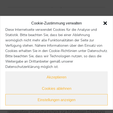
Tipps für kastrierte Haustiger
Cookie-Zustimmung verwalten
1. Juli 2024
Diese Internetseite verwendet Cookies für die Analyse und
Obgleich die Vorteile einer Kastration der Katze und des
Statistik. Bitte beachten Sie, dass bei einer Ablehnung
Katers überwiegen, kann es zu negativen Folgen kommen.
womöglich nicht mehr alle Funktionalitäten der Seite zur
Ist der Tierhalter aber achtsam, sind diese Folgen
Verfügung stehen. Nähere Informationen über den Einsatz von
Cookies erhalten Sie in den Cookie-Richtlinien unter Datenschutz.
vermeidbar….
Bitte beachten Sie, dass wir Technologien nutzen, so dass die
lesen
Weitergabe an Drittanbieter gemäß unserer
Datenschutzerklärung möglich ist.
Akzeptieren
Kontrolle der Prostata beim älteren Hund
Cookies ablehnen
1. Juli 2024
Einstellungen anzeigen
Symptome vieler Erkrankungen fallen meist erst auf, wenn
das Tier bereits schwer erkrankt ist. Deshalb ist der
regelmäßige Gesundheitscheck zur frühzeitigen Erkennung