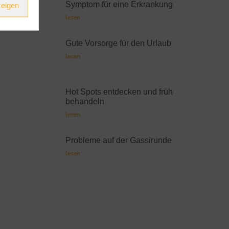
Symptom für eine Erkrankung
zeigen
lesen
Gute Vorsorge für den Urlaub
lesen
Hot Spots entdecken und früh
behandeln
lesen
Probleme auf der Gassirunde
lesen