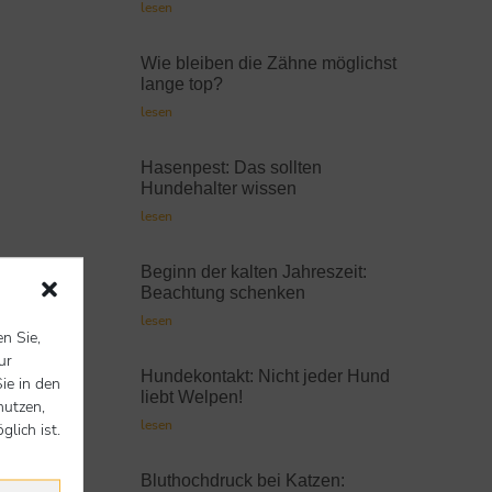
lesen
Wie bleiben die Zähne möglichst
lange top?
lesen
Hasenpest: Das sollten
Hundehalter wissen
lesen
Beginn der kalten Jahreszeit:
Beachtung schenken
lesen
en Sie,
ur
Hundekontakt: Nicht jeder Hund
ie in den
liebt Welpen!
nutzen,
lesen
lich ist.
Bluthochdruck bei Katzen: