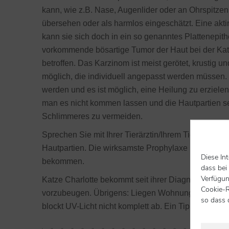
kann, wie z.B. Nase, Augenlider oder an Ohrspitzen
übersehen oder als harmlos eingeschätzt. Eine akti
kann sie sich doch in ein so genanntes Plattenepith
vorkommende bösartige Tumor der Haut bei der Katze
betroffen. Das Karzinom ist meist gerötet, krustig 
möglich, die individuell angepasst werden müssen.
werden und es ist möglich, eine Heilung zu erziel
man es nicht kommen lassen und die Hautpartien se
Schlimmeres zu vermeiden.
Sprechen Sie mit Ihrer Tierärztin/Ihrem Tierarzt, so
Hautpartien. Die wirksamste Prophylaxe ist eine spe
Diese In
bekommen.
dass bei
Verfügun
Katze Charlotte bekommt seit ihrer Diagnose im F
Cookie-R
vorzubeugen. Übrigens: Liegen Wohnungskatzen ger
so dass 
blockt UV-Licht nicht komplett ab. Ein Tipp: Es gib