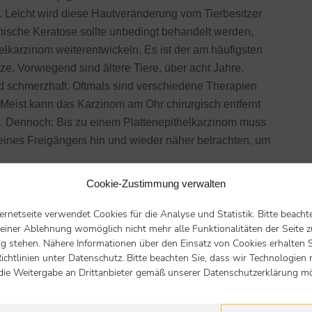
. Leicht wird diese Hautveränderung vom Tierbesitzer
nische Keratose sollte unbedingt behandelt werden,
elkarzinom weiterentwickeln. Es ist der am häufigsten
. Vorwiegend sind ältere Tiere, über acht Jahre,
und schmerzhaft. Oftmals sind verschiedene Therapien
 Meist kann das Karzinom am Ohr chirurgisch entfernt
en. Dennoch: Bis zu einem Plattenepithelkarzinom muss
ines Freigängers hin und wieder näher betrachten, um
Cookie-Zustimmung verwalten
llten Sie das Gefühl haben, ihre Katze hat empfindliche
zielle Sonnenschutzcreme, die Sie in Ihrer Praxis/Klinik
ternetseite verwendet Cookies für die Analyse und Statistik. Bitte beacht
 einer Ablehnung womöglich nicht mehr alle Funktionalitäten der Seite z
g stehen. Nähere Informationen über den Einsatz von Cookies erhalten S
reien ihre Sonnencreme, um einer Tumorbildung
ichtlinien unter Datenschutz. Bitte beachten Sie, dass wir Technologien 
ne auf der Fensterbank in der Sonne: Fensterglas
die Weitergabe an Drittanbieter gemäß unserer Datenschutzerklärung mög
t im Handel UV-blockende Klebefolien für Fenster.