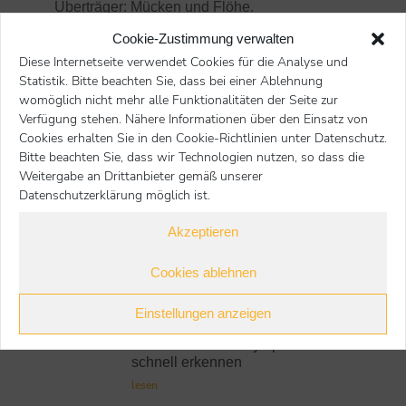
Überträger: Mücken und Flöhe.
Cookie-Zustimmung verwalten
Diese Internetseite verwendet Cookies für die Analyse und
Statistik. Bitte beachten Sie, dass bei einer Ablehnung
Start
Hunde
Gute Vorsorge für den Urlaub
Sie befinden sich hier:
womöglich nicht mehr alle Funktionalitäten der Seite zur
Verfügung stehen. Nähere Informationen über den Einsatz von
Nächster Beitrag
Voriger Beitrag
Cookies erhalten Sie in den Cookie-Richtlinien unter Datenschutz.
Bitte beachten Sie, dass wir Technologien nutzen, so dass die
Weitergabe an Drittanbieter gemäß unserer
zurück
Datenschutzerklärung möglich ist.
Akzeptieren
Hunde
Cookies ablehnen
Einstellungen anzeigen
Neueste Beiträge:
Darmverschluss: Symptome
schnell erkennen
lesen