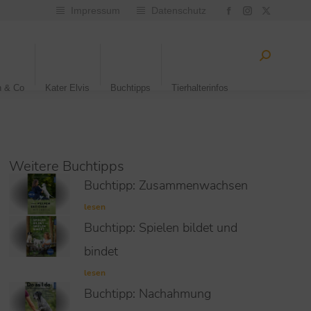
Impressum
Datenschutz
n & Co
Kater Elvis
Buchtipps
Tierhalterinfos
Weitere Buchtipps
Buchtipp: Zusammenwachsen
lesen
Buchtipp: Spielen bildet und
bindet
lesen
Buchtipp: Nachahmung