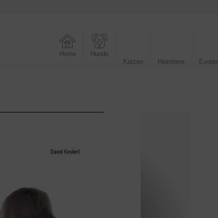
Home
Hunde
Katzen
Heimtiere
Exote