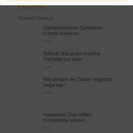
Hunde
Neueste Beiträge:
Darmverschluss: Symptome
schnell erkennen
lesen
Tollwut: Was jeder einzelne
Tierhalter tun kann
lesen
Wie bleiben die Zähne möglichst
lange top?
lesen
Hasenpest: Das sollten
Hundehalter wissen
lesen