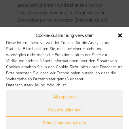
gesäubert und der Hund behandelt werden.
Das ist wenig aufwendig im Vergleich zu der
Behandlung einer schweren Entzündung, die
sich bereits innerhalb weniger Tage entwickeln
kann. Auch Erkrankungen können durch Bisse
Cookie-Zustimmung verwalten
übertragen werden.
Diese Internetseite verwendet Cookies für die Analyse und
Statistik. Bitte beachten Sie, dass bei einer Ablehnung
womöglich nicht mehr alle Funktionalitäten der Seite zur
Verfügung stehen. Nähere Informationen über den Einsatz von
Cookies erhalten Sie in den Cookie-Richtlinien unter Datenschutz.
Start
Hunde
Sonstige Themen
Sie befinden sich hier:
Bitte beachten Sie, dass wir Technologien nutzen, so dass die
Kurze Rauferei? Tierärztlicher Check!
Weitergabe an Drittanbieter gemäß unserer
Datenschutzerklärung möglich ist.
Nächster Beitrag
Voriger Beitrag
Akzeptieren
zurück
Cookies ablehnen
Einstellungen anzeigen