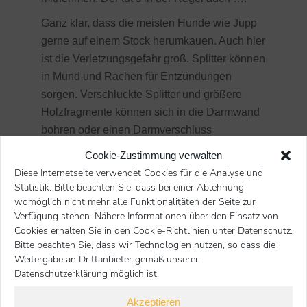
Ganz klar, dass die meisten Hunde wie Jupp
gerne auf einem Stock herumkauen. Auch hier
ist die Verletzungsgefahr groß. Splitter können
in Mund und Rachen für Entzündungen
sorgen. Verschluckte Splitter und größere
Holzfragmente können sich in die Darmwand
bohren oder einen Darmverschluss
hervorrufen. Und: Nicht jeder Stock ist ungiftig!
Cookie-Zustimmung verwalten
Zum Beispiel Äste von Eibe, Holunderstrauch
Diese Internetseite verwendet Cookies für die Analyse und
oder Goldregen können Ihrem Tier schaden.
Statistik. Bitte beachten Sie, dass bei einer Ablehnung
womöglich nicht mehr alle Funktionalitäten der Seite zur
Treten Vergiftungssymptome wie Speicheln,
Verfügung stehen. Nähere Informationen über den Einsatz von
Erbrechen und Atemnot auf, bringen Sie Ihr
Cookies erhalten Sie in den Cookie-Richtlinien unter Datenschutz.
Tier umgehend in die Praxis/Klinik.
Bitte beachten Sie, dass wir Technologien nutzen, so dass die
Weitergabe an Drittanbieter gemäß unserer
Datenschutzerklärung möglich ist.
Akzeptieren