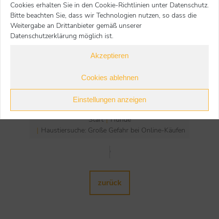
Heimtiere beim Deutschen Tierschutzbund.
Cookies erhalten Sie in den Cookie-Richtlinien unter Datenschutz.
Bitte beachten Sie, dass wir Technologien nutzen, so dass die
Infos zum Thema:
Weitergabe an Drittanbieter gemäß unserer
tierheime-helfen.de/welpenhandel
Datenschutzerklärung möglich ist.
tierheime-helfen.de/bereit-fuer-ein-haustier
Akzeptieren
tierheime-helfen.de/tiervermittlung
vdh.de/welpen/zuechter-suche
Cookies ablehnen
Einstellungen anzeigen
Start
Hunde
Sie befinden sich hier:
Haustiersuche: Große Gefahr bei Online-Käufen
Nächster Beitrag
zurück