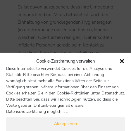
Es ist davon auszugehen, dass ihre Umgebung
entsprechend mit Virus belastet ist, auch bei
Einhaltung von grundlegenden Hygieneregeln
(in die Armbeuge niesen und husten, Hände
waschen, Oberflächen reinigen). Daher sollten
infizierte Personen gerade beim Kontakt zu
ihren Haustieren besonders auf Hygiene
achten, engen Kontakt möglichst vermeiden,
Cookie-Zustimmung verwalten
die Tiere nicht anhusten oder anniesen und
Diese Internetseite verwendet Cookies für die Analyse und
Statistik. Bitte beachten Sie, dass bei einer Ablehnung
sich von den Tieren nicht durchs Gesicht
womöglich nicht mehr alle Funktionalitäten der Seite zur
lecken lassen.
Verfügung stehen. Nähere Informationen über den Einsatz von
Cookies erhalten Sie in den Cookie-Richtlinien unter Datenschutz.
Quelle:
www.fli.de
Bitte beachten Sie, dass wir Technologien nutzen, so dass die
Weitergabe an Drittanbieter gemäß unserer
Datenschutzerklärung möglich ist.
Start
Hunde
Verhalten
Sie befinden sich hier:
Akzeptieren
SARS-CoV-2 : Kontakt zu Haustieren einschränken?