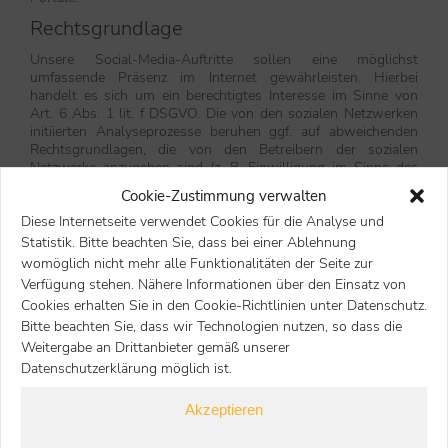
Rechtsgrundlage
Unsere Social-Media-Auftritte sollen eine möglichst
umfassende Präsenz im Internet gewährleisten. Hierbei
handelt es sich um ein berechtigtes Interesse im Sinne von
Art. 6 Abs. 1 lit. f DSGVO. Die von den sozialen Netzwerken
initiierten Analyseprozesse beruhen ggf. auf abweichenden
Rechtsgrundlagen, die von den Betreibern der sozialen
Netzwerke anzugeben sind (z. B. Einwilligung im Sinne des
Art. 6 Abs. 1 lit. a DSGVO).
Cookie-Zustimmung verwalten
Verantwortlicher und Geltendmachung von
Diese Internetseite verwendet Cookies für die Analyse und
Rechten
Statistik. Bitte beachten Sie, dass bei einer Ablehnung
womöglich nicht mehr alle Funktionalitäten der Seite zur
Wenn Sie einen unserer Social-Media-Auftritte (z. B.
Verfügung stehen. Nähere Informationen über den Einsatz von
Facebook) besuchen, sind wir gemeinsam mit dem Betreiber
Cookies erhalten Sie in den Cookie-Richtlinien unter Datenschutz.
der Social-Media-Plattform für die bei diesem Besuch
ausgelösten Datenverarbeitungsvorgänge verantwortlich. Sie
Bitte beachten Sie, dass wir Technologien nutzen, so dass die
können Ihre Rechte (Auskunft, Berichtigung, Löschung,
Weitergabe an Drittanbieter gemäß unserer
Einschränkung der Verarbeitung, Datenübertragbarkeit und
Datenschutzerklärung möglich ist.
Beschwerde) grundsätzlich sowohl ggü. uns als auch ggü.
dem Betreiber des jeweiligen Social-Media-Portals (z. B. ggü.
Akzeptieren
Facebook) geltend machen.
Bitte beachten Sie, dass wir trotz der gemeinsamen