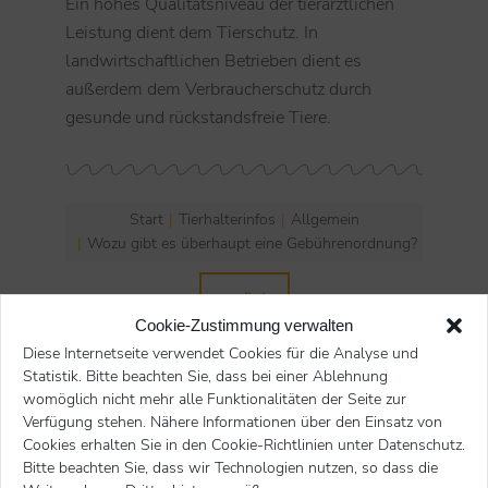
Ein hohes Qualitätsniveau der tierärztlichen
Leistung dient dem Tierschutz. In
landwirtschaftlichen Betrieben dient es
außerdem dem Verbraucherschutz durch
gesunde und rückstandsfreie Tiere.
Start
Tierhalterinfos
Allgemein
Sie befinden sich hier:
Wozu gibt es überhaupt eine Gebührenordnung?
zurück
Cookie-Zustimmung verwalten
Diese Internetseite verwendet Cookies für die Analyse und
Statistik. Bitte beachten Sie, dass bei einer Ablehnung
Tierhalterinfos
womöglich nicht mehr alle Funktionalitäten der Seite zur
Verfügung stehen. Nähere Informationen über den Einsatz von
Cookies erhalten Sie in den Cookie-Richtlinien unter Datenschutz.
Neueste Beiträge:
Bitte beachten Sie, dass wir Technologien nutzen, so dass die
Wie wirkt Kortison?