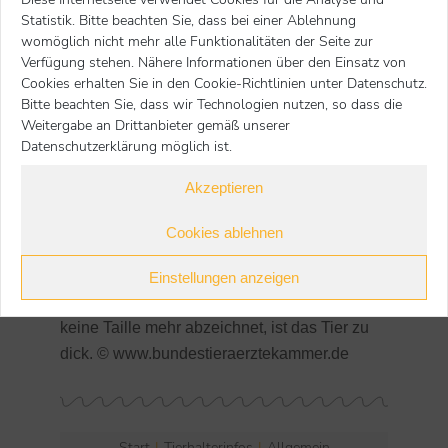
Statistik. Bitte beachten Sie, dass bei einer Ablehnung
Tier und Mensch).
womöglich nicht mehr alle Funktionalitäten der Seite zur
Diätfuttermittel können sinnvoll sein, denn sie
Verfügung stehen. Nähere Informationen über den Einsatz von
Cookies erhalten Sie in den Cookie-Richtlinien unter Datenschutz.
enthalten alles, was das Tier braucht.
Bitte beachten Sie, dass wir Technologien nutzen, so dass die
Tierhalter wollen es oft nicht wahrhaben, dass
Weitergabe an Drittanbieter gemäß unserer
ihr Liebling zu dick ist, schieben die
Datenschutzerklärung möglich ist.
Körperfülle zum Beispiel auf das dichte
Akzeptieren
Winterfell. Doch kann man der Sache bei
Hund und Katze leicht auf den Grund gehen:
Cookies ablehnen
Wenn man markante Knochenpunkte wie
Hüfthöcker oder Rippen nicht mehr ertasten
Einstellungen anzeigen
kann und sich beim Blick von oben auch
keine Taille mehr abzeichnet, ist das Tier zu
dick. © www.bundestieraerztekammer.de
Start
Tierhalterinfos
Allgemein