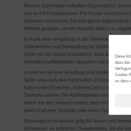
Manche Kühlmatten enthalten Ethylenglycol. Schne
und es tritt Flüssigkeit aus. Für Hunde und (Nasch-
Substanz verlockend. Sie wird gerne aufgeschleckt.
Milliliter genügen, um ein Haustier tödlich zu vergif
Im Falle einer Vergiftung ist die Überlebenschance
Giftaufnahme und Behandlung ist. Deshalb muss der P
Sollte nur der Verdacht bestehen, dass das Tier di
Diese In
dass bei
Verhaltensauffälligkeiten abwarten und sofort die Pr
Verfügun
Anzeichen für eine Vergiftung sind starker Durst, 
Cookie-R
Sollte also nach dem Kühlmatten-Chillout Hund od
so dass 
haben oder Erbrechen, ist keine Zeit zu verlieren. E
Tierhalter seinem Tier Kohletabletten verabreichen,
Wenn Sie den Verdacht haben, dass Ihr Vierbeiner 
jedem Fall eine Tierärztin oder einen Tierarzt um Ra
Ethylenglycol ist absolut giftig für Nieren und Nerv
abzubauen, es entstehen Oxalatkristalle, die die Ni