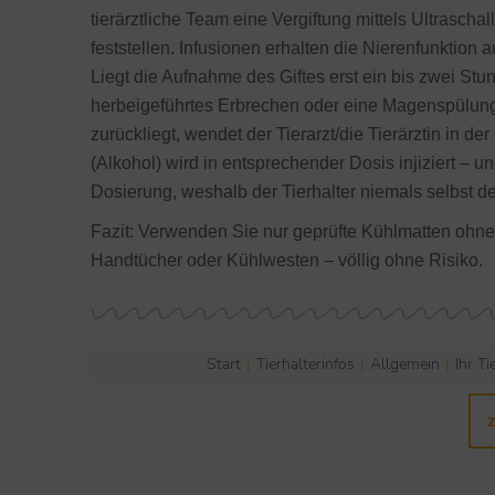
tierärztliche Team eine Vergiftung mittels Ultrascha
feststellen. Infusionen erhalten die Nierenfunktion
Liegt die Aufnahme des Giftes erst ein bis zwei Stu
herbeigeführtes Erbrechen oder eine Magenspülung
zurückliegt, wendet der Tierarzt/die Tierärztin in d
(Alkohol) wird in entsprechender Dosis injiziert – u
Dosierung, weshalb der Tierhalter niemals selbst de
Fazit: Verwenden Sie nur geprüfte Kühlmatten ohne 
Handtücher oder Kühlwesten – völlig ohne Risiko.
Start
Tierhalterinfos
Allgemein
Ihr T
Sie befinden sich hier: