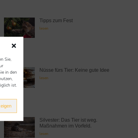
Tipps zum Fest
lesen
en Sie,
ur
Nüsse fürs Tier: Keine gute Idee
ie in den
nutzen,
lesen
lich ist.
zeigen
Silvester: Das Tier ist weg.
Maßnahmen im Vorfeld.
lesen