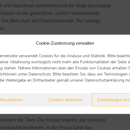
ll und manchmal unbemerkt wird die Matte beschädigt
) Katzen ist die geruchlose, süßlich schmeckende
 Sie dient auch als Frostschutzmittel. Nur wenige
ten.
 umso größer, je kürzer die Zeitspanne zwischen
Cookie-Zustimmung verwalten
atient möglichst schnell zum Tierarzt/zur Tierärztin.
e Substanz aufgenommen hat, sollte man keine
ternetseite verwendet Cookies für die Analyse und Statistik. Bitte beacht
 einer Ablehnung womöglich nicht mehr alle Funktionalitäten der Seite z
axis/Klinik aufsuchen.
g stehen. Nähere Informationen über den Einsatz von Cookies erhalten S
vermehrter Harnabsatz, beschleunigte Atmung, Krämpfe.
ichtlinien unter Datenschutz. Bitte beachten Sie, dass wir Technologien 
er Katze Gleichgewichts- und Koordinationsstörungen
die Weitergabe an Drittanbieter gemäß unserer Datenschutzerklärung mög
s handelt sich um einen Notfall! Als erste Hilfe kann der
 da sie die Aufnahme des Giftes verzögern. Generell:
Akzeptieren
Cookies ablehnen
Einstellungen an
etwas Schädliches aufgenommen hat, sollten Sie in
t fragen.
ensystem der Tiere. Der Körper beginnt, die Substanz
erenkanäle blockieren. In der Praxis kann das