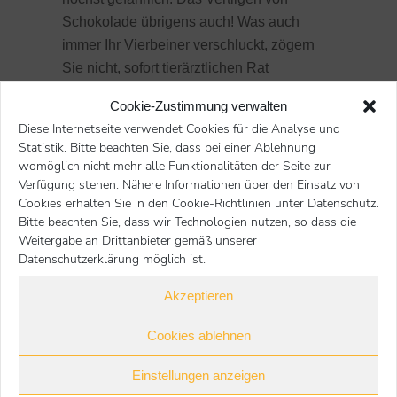
Schokolade übrigens auch! Was auch
immer Ihr Vierbeiner verschluckt, zögern
Sie nicht, sofort tierärztlichen Rat
einzuholen.
Cookie-Zustimmung verwalten
Heiße Platten oder erhitzte Flüssigkeiten
Diese Internetseite verwendet Cookies für die Analyse und
sollten Sie nie unbeaufsichtigt stehen
Statistik. Bitte beachten Sie, dass bei einer Ablehnung
womöglich nicht mehr alle Funktionalitäten der Seite zur
lassen. Bei lokalen Verbrennungen Ihres
Verfügung stehen. Nähere Informationen über den Einsatz von
Hundes halten Sie sofort die betroffene
Cookies erhalten Sie in den Cookie-Richtlinien unter Datenschutz.
Körperstelle ca. 10 bis 15 Minuten unter
Bitte beachten Sie, dass wir Technologien nutzen, so dass die
fließend-kaltes Wasser. Trocknen Sie die
Weitergabe an Drittanbieter gemäß unserer
Datenschutzerklärung möglich ist.
Wunde mit einem gebügelten (keimarmen)
Tuch oder einem sterilen Tupfer, nie mit
Akzeptieren
Watte. Eisbeutel und Kühlakku wickeln Sie
in ein Tuch, denn bei direktem Hautkontakt
Cookies ablehnen
besteht die Gefahr, die Haut zu
Einstellungen anzeigen
unterkühlen. Reiben Sie nichts auf die