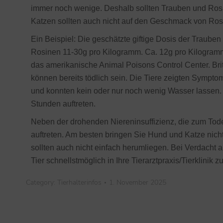
immer noch wenige. Deshalb sollten Trauben und Rosin
Katzen sollten auch nicht auf den Geschmack von Ro
Ein Beispiel: Die geschätzte giftige Dosis der Traube
Rosinen 11-30g pro Kilogramm. Ca. 12g pro Kilogramm
das amerikanische Animal Poisons Control Center. Bri
können bereits tödlich sein. Die Tiere zeigten Sympto
und konnten kein oder nur noch wenig Wasser lassen.
Stunden auftreten.
Neben der drohenden Niereninsuffizienz, die zum Tode 
auftreten. Am besten bringen Sie Hund und Katze nic
sollten auch nicht einfach herumliegen. Bei Verdacht a
Tier schnellstmöglich in Ihre Tierarztpraxis/Tierklinik z
Category:
Tierhalterinfos
1. November 2025