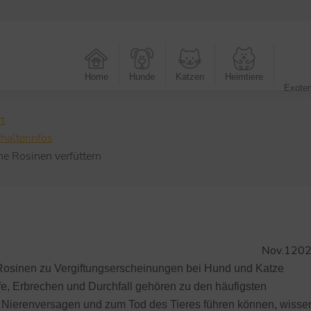
Home
Hunde
Katzen
Heimtiere
Exote
 befinden sich hier:
rt
rhalterinfos
ne Rosinen verfüttern
Nov.
1
20
 Rosinen zu Vergiftungserscheinungen bei Hund und Katze
e, Erbrechen und Durchfall gehören zu den häufigsten
Nierenversagen und zum Tod des Tieres führen können, wisse