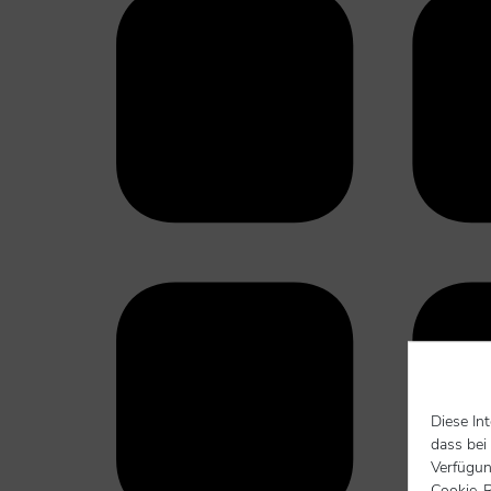
Diese In
dass bei
Verfügun
Cookie-R