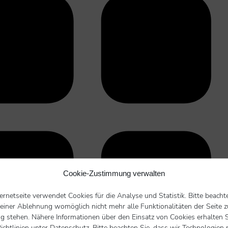
Cookie-Zustimmung verwalten
ternetseite verwendet Cookies für die Analyse und Statistik. Bitte beacht
 einer Ablehnung womöglich nicht mehr alle Funktionalitäten der Seite z
g stehen. Nähere Informationen über den Einsatz von Cookies erhalten S
ichtlinien unter Datenschutz. Bitte beachten Sie, dass wir Technologien 