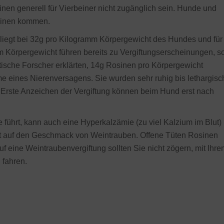
en generell für Vierbeiner nicht zugänglich sein. Hunde und
sinen kommen.
n liegt bei 32g pro Kilogramm Körpergewicht des Hundes und für
 Körpergewicht führen bereits zu Vergiftungserscheinungen, s
tische Forscher erklärten, 14g Rosinen pro Körpergewicht
me eines Nierenversagens. Sie wurden sehr ruhig bis lethargisc
 Erste Anzeichen der Vergiftung können beim Hund erst nach
führt, kann auch eine Hyperkalzämie (zu viel Kalzium im Blut)
ht auf den Geschmack von Weintrauben. Offene Tüten Rosinen
uf eine Weintraubenvergiftung sollten Sie nicht zögern, mit Ihre
u fahren.