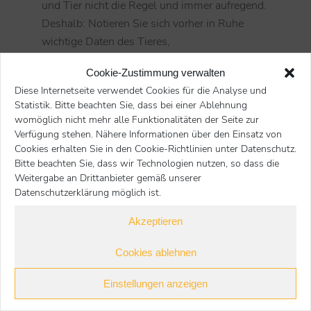
und Tier nicht die Regel und immer aufregend.
Deshalb: Notieren Sie sich vorher in Ruhe
wichtige Daten des Tieres,
Fressgewohnheiten, Gewicht, Medikamente
Cookie-Zustimmung verwalten
sowie Ihre Anliegen und Fragen.
Diese Internetseite verwendet Cookies für die Analyse und
Statistik. Bitte beachten Sie, dass bei einer Ablehnung
womöglich nicht mehr alle Funktionalitäten der Seite zur
Verfügung stehen. Nähere Informationen über den Einsatz von
Start
Heimtiere
Haltung
Sie befinden sich hier:
Cookies erhalten Sie in den Cookie-Richtlinien unter Datenschutz.
Transport zu zweit: weniger Stress fürs Tier
Bitte beachten Sie, dass wir Technologien nutzen, so dass die
Weitergabe an Drittanbieter gemäß unserer
Nächster Beitrag
Datenschutzerklärung möglich ist.
Akzeptieren
zurück
Cookies ablehnen
Einstellungen anzeigen
Heimtiere