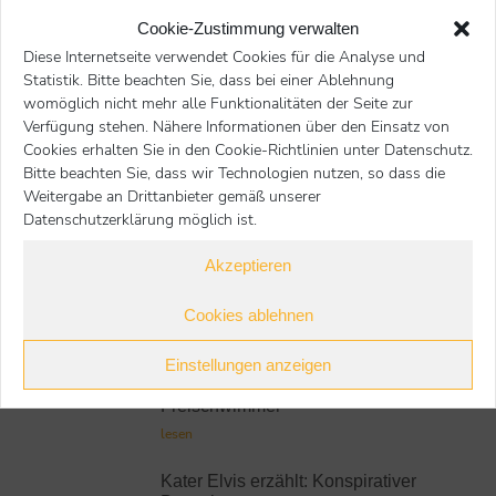
Euer Elvis
Cookie-Zustimmung verwalten
Diese Internetseite verwendet Cookies für die Analyse und
Statistik. Bitte beachten Sie, dass bei einer Ablehnung
womöglich nicht mehr alle Funktionalitäten der Seite zur
Nächster Beitrag
Voriger Beitrag
Verfügung stehen. Nähere Informationen über den Einsatz von
Cookies erhalten Sie in den Cookie-Richtlinien unter Datenschutz.
Bitte beachten Sie, dass wir Technologien nutzen, so dass die
zurück
Weitergabe an Drittanbieter gemäß unserer
Datenschutzerklärung möglich ist.
Akzeptieren
Kater Elvis
Cookies ablehnen
Neueste Beiträge:
Einstellungen anzeigen
Kater Elvis erzählt:
Freischwimmer
lesen
Kater Elvis erzählt: Konspirativer