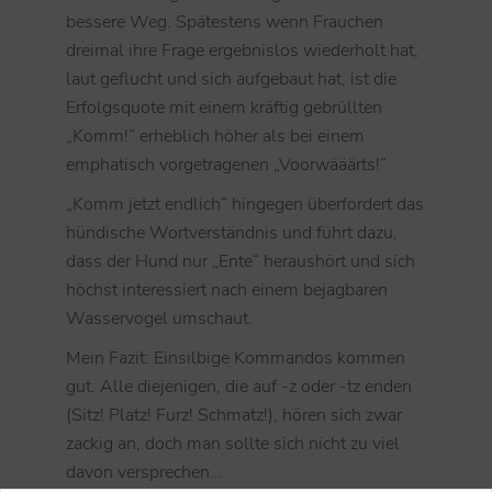
bessere Weg. Spätestens wenn Frauchen
dreimal ihre Frage ergebnislos wiederholt hat,
laut geflucht und sich aufgebaut hat, ist die
Erfolgsquote mit einem kräftig gebrüllten
„Komm!“ erheblich höher als bei einem
emphatisch vorgetragenen „Voorwääärts!“
„Komm jetzt endlich“ hingegen überfordert das
hündische Wortverständnis und führt dazu,
dass der Hund nur „Ente“ heraushört und sich
höchst interessiert nach einem bejagbaren
Wasservogel umschaut.
Mein Fazit: Einsilbige Kommandos kommen
gut. Alle diejenigen, die auf -z oder -tz enden
(Sitz! Platz! Furz! Schmatz!), hören sich zwar
zackig an, doch man sollte sich nicht zu viel
davon versprechen…