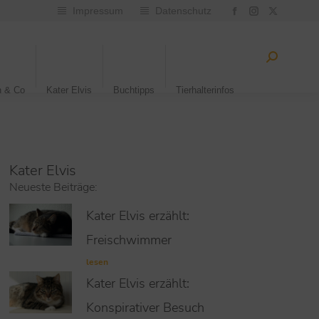
Impressum
Datenschutz
n & Co
Kater Elvis
Buchtipps
Tierhalterinfos
Kater Elvis
Neueste Beiträge:
Kater Elvis erzählt:
Freischwimmer
lesen
Kater Elvis erzählt:
Konspirativer Besuch