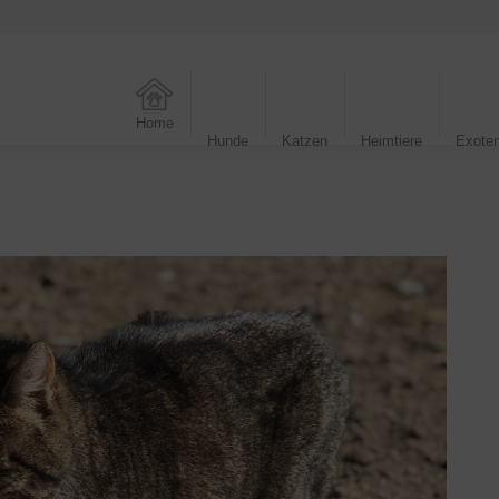
Home
Hunde
Katzen
Heimtiere
Exote