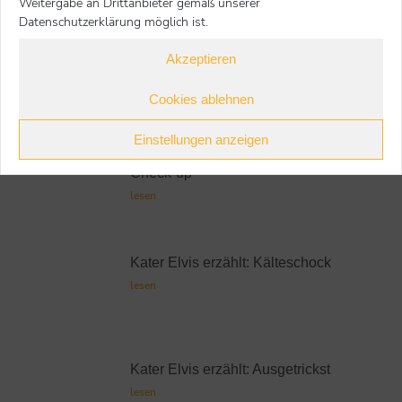
Weitergabe an Drittanbieter gemäß unserer
Freischwimmer
Datenschutzerklärung möglich ist.
lesen
Akzeptieren
Kater Elvis erzählt: Konspirativer
Besuch
Cookies ablehnen
lesen
Einstellungen anzeigen
Kater Elvis erzählt: Königlicher
Check-up
lesen
Kater Elvis erzählt: Kälteschock
lesen
Kater Elvis erzählt: Ausgetrickst
lesen