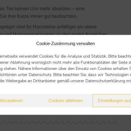
das Tier keinen Urin mehr absetzen – eine
 Sie Ihre Katze immer gut beobachten.
tiger sind für Harnsteine anfälliger als aktive
ng und Harnwegsreizungen zu den ersten Anzeichen.
s Trinken. Oft hinterlässt die Katze nur einige Tropfen
Cookie-Zustimmung verwalten
e Steine bestehen neben unterschiedlichen Salzen
ternetseite verwendet Cookies für die Analyse und Statistik. Bitte beacht
osphat) und Kalziumoxalat.
 einer Ablehnung womöglich nicht mehr alle Funktionalitäten der Seite z
bt es spezielles Futter, das der Erkrankung
g stehen. Nähere Informationen über den Einsatz von Cookies erhalten S
ichtlinien unter Datenschutz. Bitte beachten Sie, dass wir Technologien 
ein Notfall eintritt.
die Weitergabe an Drittanbieter gemäß unserer Datenschutzerklärung mög
 von Harnsteinen. Harngries ist deshalb nur ein
e. Da Samtpfoten „Gelegenheitstrinker“ sind, ist es
Akzeptieren
Cookies ablehnen
Einstellungen an
u verteilen. Auch die Zugabe von Wasser in den