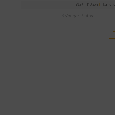
Start
Katzen
Harngrie
Sie befinden sich hier:
Voriger Beitrag