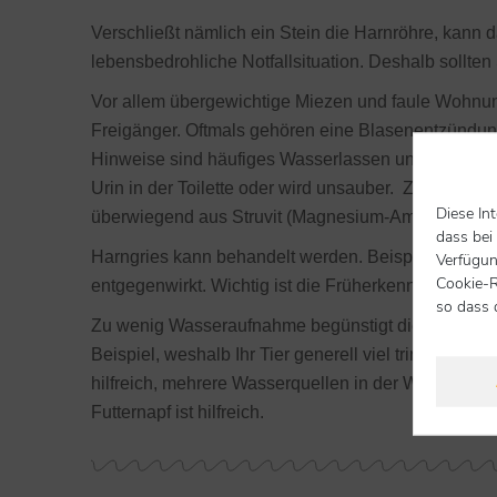
Verschließt nämlich ein Stein die Harnröhre, kann 
lebensbedrohliche Notfallsituation. Deshalb sollten
Vor allem übergewichtige Miezen und faule Wohnungs
Freigänger. Oftmals gehören eine Blasenentzündu
Hinweise sind häufiges Wasserlassen und übermäßige
Urin in der Toilette oder wird unsauber. Zahlreich
Diese In
überwiegend aus Struvit (Magnesium-Ammonium-Ph
dass bei
Harngries kann behandelt werden. Beispielsweise gi
Verfügun
Cookie-R
entgegenwirkt. Wichtig ist die Früherkennung, damit k
so dass 
Zu wenig Wasseraufnahme begünstigt die Entstehung
Beispiel, weshalb Ihr Tier generell viel trinken sollt
hilfreich, mehrere Wasserquellen in der Wohnung z
Futternapf ist hilfreich.