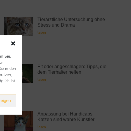
Tierärztliche Untersuchung ohne
Stress und Drama
lesen
en Sie,
ur
Fit oder angeschlagen: Tipps, die
ie in den
dem Tierhalter helfen
nutzen,
lesen
lich ist.
zeigen
Anpassung bei Handicaps:
Katzen sind wahre Künstler
lesen