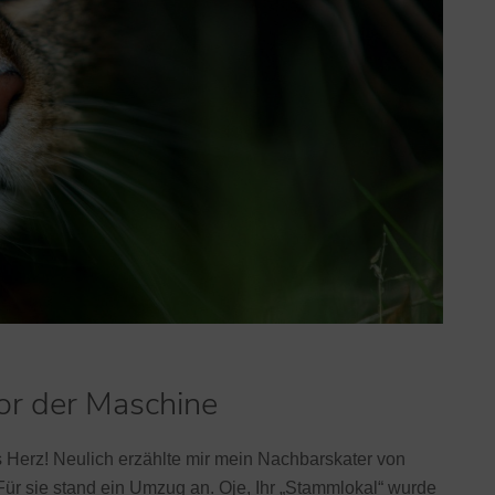
vor der Maschine
 Herz! Neulich erzählte mir mein Nachbarskater von
 Für sie stand ein Umzug an. Oje, Ihr „Stammlokal“ wurde