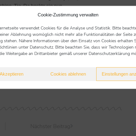
hine. Tja. Da hockte sie nun.
Cookie-Zustimmung verwalten
uss essen! Hungerstreik kann für Katzen
mp‘ my catfood!“ wird das Futter mit Besonderheiten
ternetseite verwendet Cookies für die Analyse und Statistik. Bitte beacht
rfond, Lachsöl … Bröckchen werden fein säuberlich in
 einer Ablehnung womöglich nicht mehr alle Funktionalitäten der Seite z
g stehen. Nähere Informationen über den Einsatz von Cookies erhalten S
Sydney die Häppchen anrührt.
ichtlinien unter Datenschutz. Bitte beachten Sie, dass wir Technologien 
e. Warten vor der Maschine. Die Wäsche wird natürlich
die Weitergabe an Drittanbieter gemäß unserer Datenschutzerklärung mög
iten!“ In der Mittagspause schnell Wäsche aufhängen, das
Akzeptieren
Cookies ablehnen
Einstellungen an
 Gauda war Frauchens Mittagsessen. Weg!
aut keck, ihr neues Leben kann offenbar beginnen. Und
Nächster Beitrag