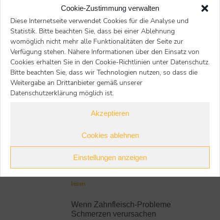
Cookie-Zustimmung verwalten
Start
Katzen
Sonstige Themen
Sie befinden sich hier:
Diese Internetseite verwendet Cookies für die Analyse und
Bei Verbrennungen richtig reagieren
Statistik. Bitte beachten Sie, dass bei einer Ablehnung
womöglich nicht mehr alle Funktionalitäten der Seite zur
Nächster Beitrag
Voriger Beitrag
Verfügung stehen. Nähere Informationen über den Einsatz von
Cookies erhalten Sie in den Cookie-Richtlinien unter Datenschutz.
Bitte beachten Sie, dass wir Technologien nutzen, so dass die
zurück
Weitergabe an Drittanbieter gemäß unserer
Datenschutzerklärung möglich ist.
Akzeptieren
Katzen
Cookies ablehnen
Neueste Beiträge:
Einstellungen anzeigen
Darmverschluss: Symptome
schnell erkennen
lesen
Wenn Zahnfleisch-Probleme
Schmerzen verursachen