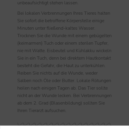
unbeaufsichtigt stehen lassen.
Bei lokalen Verbrennungen Ihres Tieres halten
Sie sofort die betroffene Körperstelle einige
Minuten unter fließend-kaltes Wasser.
Trocknen Sie die Wunde mit einem gebügelten
(keimarmen) Tuch oder einem sterilen Tupfer,
nie mit Watte. Eisbeutel und Kühlakku wickeln
Sie in ein Tuch, denn bei direktem Hautkontakt
besteht die Gefahr, die Haut zu unterkühlen.
Reiben Sie nichts auf die Wunde, weder
Salben noch Öle oder Butter. Lokale Rötungen
heilen nach einigen Tagen ab. Das Tier sollte
nicht an der Wunde lecken. Bei Verbrennungen
ab dem 2. Grad (Blasenbildung) sollten Sie
Ihren Tierarzt aufsuchen.