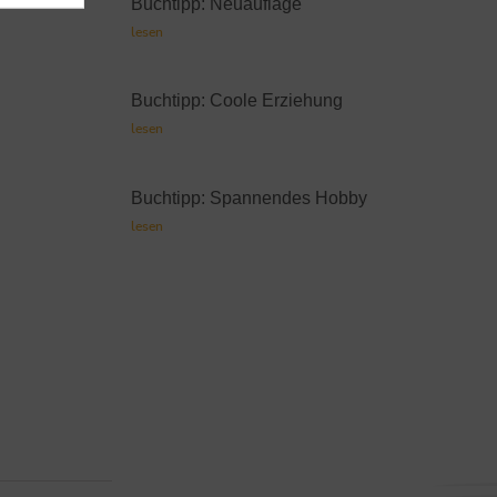
Buchtipp: Neuauflage
lesen
Buchtipp: Coole Erziehung
lesen
Buchtipp: Spannendes Hobby
lesen