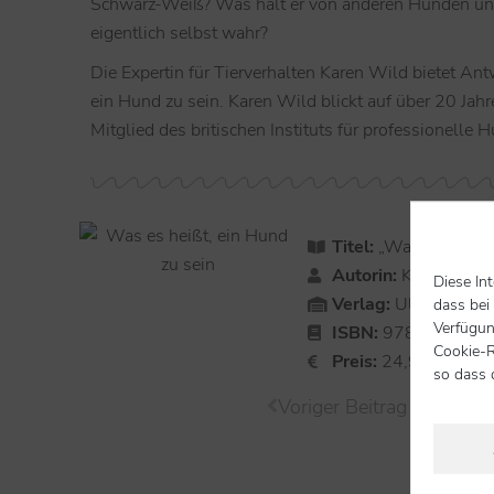
Schwarz-Weiß? Was hält er von anderen Hunden un
eigentlich selbst wahr?
Die Expertin für Tierverhalten Karen Wild bietet Ant
ein Hund zu sein. Karen Wild blickt auf über 20 Jahr
Mitglied des britischen Instituts für professionelle
Titel:
„Was es heißt,
Autorin:
Karen Wild
Diese In
Verlag:
Ulmer
dass bei
Verfügun
ISBN:
978-3-8186-
Cookie-R
Preis:
24,90 €
so dass 
Voriger Beitrag
zur 