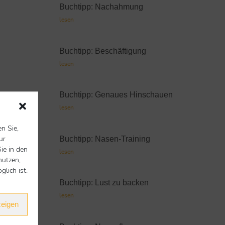
Buchtipp: Nachahmung
lesen
Buchtipp: Beschäftigung
lesen
Buchtipp: Genaues Hinschauen
lesen
en Sie,
ur
Buchtipp: Nasen-Training
ie in den
lesen
nutzen,
lich ist.
Buchtipp: Lust zu backen
lesen
zeigen