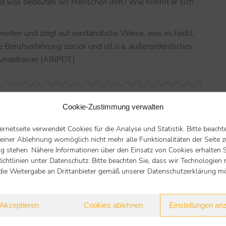
d was bedeuten wir Menschen ihm? Wie nimmt er sich
worten und zeigt auf verständliche Weise, was es heißt,
e Berufserfahrung zurück und ist u.a. außerordentliches
 Hundetrainer (ABIPDT).
Cookie-Zustimmung verwalten
 ein Hund zu sein“
ternetseite verwendet Cookies für die Analyse und Statistik. Bitte beacht
 einer Ablehnung womöglich nicht mehr alle Funktionalitäten der Seite z
g stehen. Nähere Informationen über den Einsatz von Cookies erhalten S
0022-8
ichtlinien unter Datenschutz. Bitte beachten Sie, dass wir Technologien 
die Weitergabe an Drittanbieter gemäß unserer Datenschutzerklärung mög
Nächster Beitrag
Akzeptieren
Cookies ablehnen
Einstellungen an
Übersicht