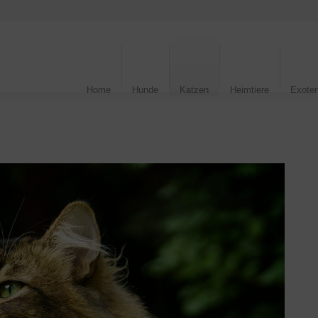
Home
Hunde
Katzen
Heimtiere
Exote