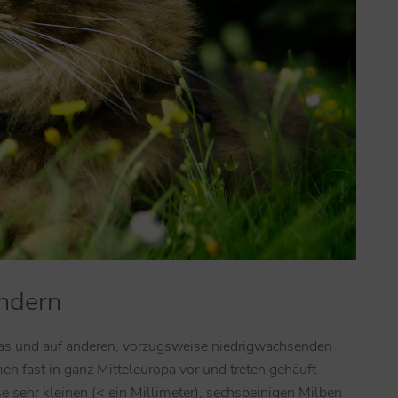
indern
Gras und auf anderen, vorzugsweise niedrigwachsenden
n fast in ganz Mitteleuropa vor und treten gehäuft
sehr kleinen (< ein Millimeter), sechsbeinigen Milben