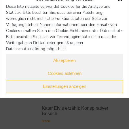
Diese Internetseite verwendet Cookies für die Analyse und
Statistik. Bitte beachten Sie, dass bei einer Ablehnung
Nächster Beitrag
Voriger Beitrag
womöglich nicht mehr alle Funktionalitäten der Seite zur
Verfügung stehen. Nähere Informationen über den Einsatz von
Cookies erhalten Sie in den Cookie-Richtlinien unter Datenschutz.
zurück
Bitte beachten Sie, dass wir Technologien nutzen, so dass die
Weitergabe an Drittanbieter gemäß unserer
Datenschutzerklärung möglich ist.
Kater Elvis
Akzeptieren
Neueste Beiträge:
Cookies ablehnen
Kater Elvis erzählt:
Einstellungen anzeigen
Freischwimmer
lesen
Kater Elvis erzählt: Konspirativer
Besuch
lesen