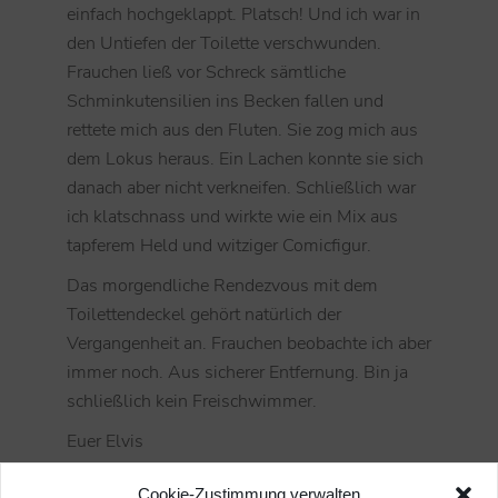
einfach hochgeklappt. Platsch! Und ich war in
den Untiefen der Toilette verschwunden.
Frauchen ließ vor Schreck sämtliche
Schminkutensilien ins Becken fallen und
rettete mich aus den Fluten. Sie zog mich aus
dem Lokus heraus. Ein Lachen konnte sie sich
danach aber nicht verkneifen. Schließlich war
ich klatschnass und wirkte wie ein Mix aus
tapferem Held und witziger Comicfigur.
Das morgendliche Rendezvous mit dem
Toilettendeckel gehört natürlich der
Vergangenheit an. Frauchen beobachte ich aber
immer noch. Aus sicherer Entfernung. Bin ja
schließlich kein Freischwimmer.
Euer Elvis
Cookie-Zustimmung verwalten