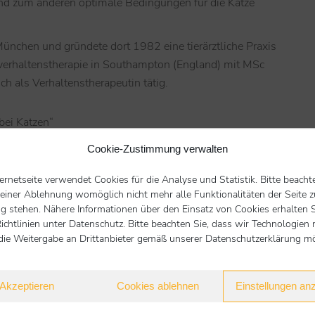
 und zum anderen optimale Bedingungen für die Katze
München und gründete dort 1982 eine tierärztliche Praxis
erverhaltenstherapie in Southampton (England) mit MSc
ich als Verhaltenstherapeutin tätig.
bei Katzen“
Jones
Cookie-Zustimmung verwalten
204
ternetseite verwendet Cookies für die Analyse und Statistik. Bitte beacht
 einer Ablehnung womöglich nicht mehr alle Funktionalitäten der Seite z
g stehen. Nähere Informationen über den Einsatz von Cookies erhalten S
Nächster Beitrag
ichtlinien unter Datenschutz. Bitte beachten Sie, dass wir Technologien 
die Weitergabe an Drittanbieter gemäß unserer Datenschutzerklärung mög
Übersicht
Akzeptieren
Cookies ablehnen
Einstellungen an