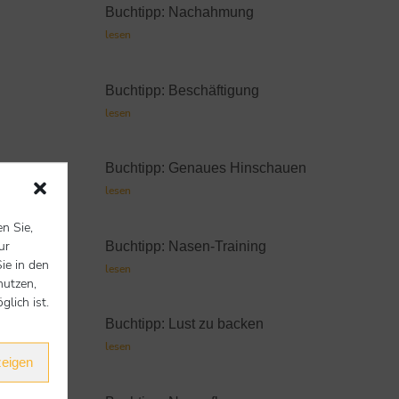
Buchtipp: Nachahmung
lesen
Buchtipp: Beschäftigung
lesen
Buchtipp: Genaues Hinschauen
lesen
en Sie,
ur
Buchtipp: Nasen-Training
ie in den
lesen
nutzen,
lich ist.
Buchtipp: Lust zu backen
lesen
zeigen