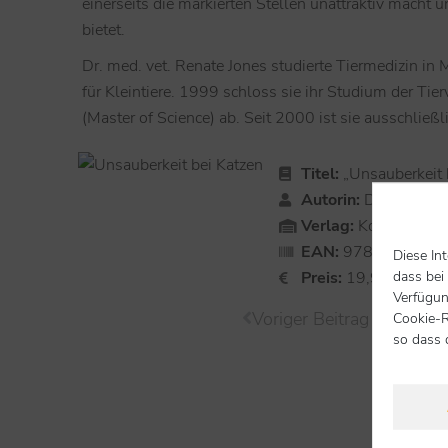
einerseits die markierten Stellen unattraktiv macht
bietet.
Dr. med. vet. Renate Jones studierte Tiermedizin in 
für Kleintiere. 1999 schloss sie ihr Studium der Ti
(Master of Science) ab. Seit 2000 ist sie ausschließl
Titel:
„Unsauberkeit 
Autorin:
Dr. Renate 
Verlag:
Kosmos
EAN:
9783440151
Diese In
dass bei
Preis:
19,99 €
Verfügun
Voriger Beitrag
Cookie-R
so dass 
zur 