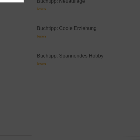
Buchtipp: Neuauflage
lesen
Buchtipp: Coole Erziehung
lesen
Buchtipp: Spannendes Hobby
lesen