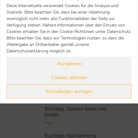
Diese Internetseite verwendet Cookies für die Analyse und
EAN:
978-3-4401-6795-3
Statistik. Bitte beachten Sie, dass bei einer Ablehnung
Preis:
18,00 €
womöglich nicht mehr alle Funktionalitäten der Seite zur
Verfügung stehen. Nähere Informationen über den Einsatz von
Nächster Beitrag
Voriger Beitrag
Cookies erhalten Sie in den Cookie-Richtlinien unter Datenschutz.
Bitte beachten Sie, dass wir Technologien nutzen, so dass die
zur Übersicht
Weitergabe an Drittanbieter gemäß unserer
Datenschutzerklärung möglich ist.
Akzeptieren
Weitere Buchtipps
Cookies ablehnen
Buchtipp: Zusammenwachsen
Einstellungen anzeigen
lesen
Buchtipp: Spielen bildet und
bindet
lesen
Buchtipp: Nachahmung