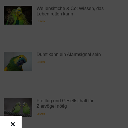
Wellensittiche & Co: Wissen, das
Leben retten kann
lesen
Durst kann ein Alarmsignal sein
lesen
Freiflug und Gesellschaft für
Ziervögel nötig
lesen