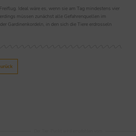
Freiflug. Ideal wäre es, wenn sie am Tag mindestens vier
erdings müssen zunächst alle Gefahrenquellen im
der Gardinenkordeln, in den sich die Tiere erdrosseln
zurück
Der Tier-Punkt wird empfohlen vom