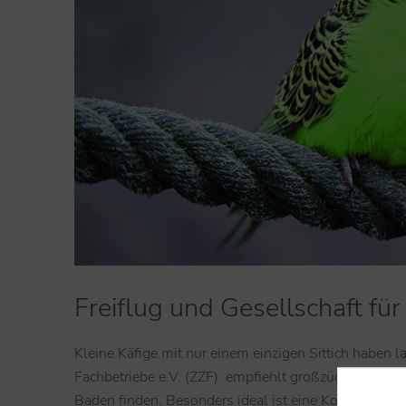
Freiflug und Gesellschaft für
Kleine Käfige mit nur einem einzigen Sittich haben 
Fachbetriebe e.V. (ZZF) empfiehlt großzügige Haltu
Baden finden. Besonders ideal ist eine Kombination