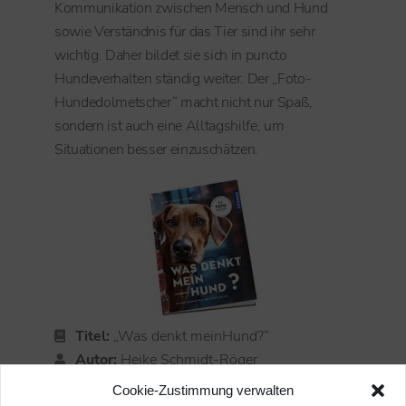
Kommunikation zwischen Mensch und Hund
sowie Verständnis für das Tier sind ihr sehr
wichtig. Daher bildet sie sich in puncto
Hundeverhalten ständig weiter. Der „Foto-
Hundedolmetscher“ macht nicht nur Spaß,
sondern ist auch eine Alltagshilfe, um
Situationen besser einzuschätzen.
Titel:
„Was denkt meinHund?“
Autor:
Heike Schmidt-Röger
Verlag:
Kosmos Verlag
Cookie-Zustimmung verwalten