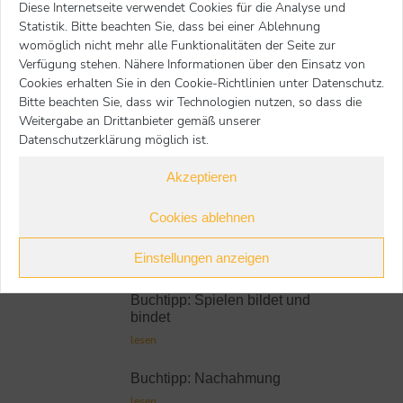
EAN:
9783440167878
Diese Internetseite verwendet Cookies für die Analyse und
Preis:
12,00 €
Statistik. Bitte beachten Sie, dass bei einer Ablehnung
womöglich nicht mehr alle Funktionalitäten der Seite zur
Nächster Beitrag
Voriger Beitrag
Verfügung stehen. Nähere Informationen über den Einsatz von
Cookies erhalten Sie in den Cookie-Richtlinien unter Datenschutz.
Bitte beachten Sie, dass wir Technologien nutzen, so dass die
zur Übersicht
Weitergabe an Drittanbieter gemäß unserer
Datenschutzerklärung möglich ist.
Akzeptieren
Weitere Buchtipps
Cookies ablehnen
Buchtipp: Zusammenwachsen
Einstellungen anzeigen
lesen
Buchtipp: Spielen bildet und
bindet
lesen
Buchtipp: Nachahmung
lesen