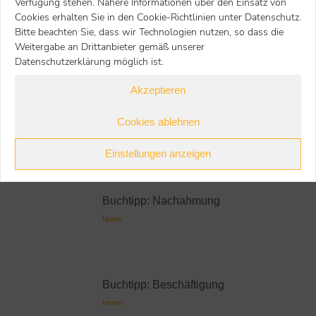
Verfügung stehen. Nähere Informationen über den Einsatz von
Cookies erhalten Sie in den Cookie-Richtlinien unter Datenschutz.
Bitte beachten Sie, dass wir Technologien nutzen, so dass die
Weitergabe an Drittanbieter gemäß unserer
Weitere Buchtipps
Datenschutzerklärung möglich ist.
Buchtipp: Zusammenwachsen
Akzeptieren
lesen
Cookies ablehnen
Buchtipp: Spielen bildet und
bindet
Einstellungen anzeigen
lesen
Buchtipp: Nachahmung
lesen
Buchtipp: Beschäftigung
lesen