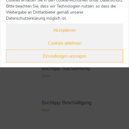
Cookies erhalten Sie in den Cookie-Richtlinien unter Datenschutz.
Bitte beachten Sie, dass wir Technologien nutzen, so dass die
Weitere Buchtipps
Weitergabe an Drittanbieter gemäß unserer
Datenschutzerklärung möglich ist.
Buchtipp: Zusammenwachsen
lesen
Akzeptieren
Cookies ablehnen
Buchtipp: Spielen bildet und
bindet
Einstellungen anzeigen
lesen
Buchtipp: Nachahmung
lesen
Buchtipp: Beschäftigung
lesen