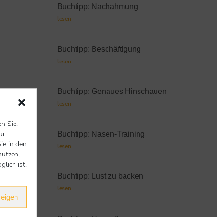
Buchtipp: Nachahmung
lesen
Buchtipp: Beschäftigung
lesen
Buchtipp: Genaues Hinschauen
lesen
en Sie,
ur
Buchtipp: Nasen-Training
ie in den
lesen
nutzen,
lich ist.
Buchtipp: Lust zu backen
lesen
zeigen