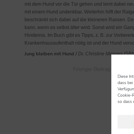
mit dem Hund vor die Tür gehen und lernt dabei n
mit einem Hund undenkbar. Weiterhin hilft der Rat
beschränkt sich dabei auf die kleineren Rassen. De
kann, wenn es selbst älter wird. Sonst wird ein Ga
Hindernis. Im Buch gibt es Tipps, z. B. zur Vorbereit
Krankenhausaufenthalt nötig ist und der Hund vers
Jung bleiben mit Hund /
Dr. Christine Menges IS
Voriger Beitrag
Diese In
dass bei
zur 
Verfügun
Cookie-R
so dass 