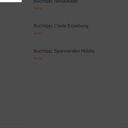
Buchtipp: Neuauflage
lesen
Buchtipp: Coole Erziehung
lesen
Buchtipp: Spannendes Hobby
lesen