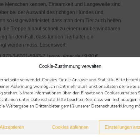
eue Menschen kennen. Einsamkeit und Langeweile sind
geber bei der Auswahl des richtigen Hundes und
nn so ist gewährleistet, dass man dem Tier auch helfen
ng die Treppe hinauf schnell zu einem unüberwindbaren
ung für den Fall, dass für den Tierhalter ein
orgt werden muss. Lesenswert!
BN
978-3-8001-5943-7 /
www.ulmer.de / 9,90 €
Cookie-Zustimmung verwalten
Nächster Beitrag
ternetseite verwendet Cookies für die Analyse und Statistik. Bitte beacht
 einer Ablehnung womöglich nicht mehr alle Funktionalitäten der Seite z
Übersicht
g stehen. Nähere Informationen über den Einsatz von Cookies erhalten S
ichtlinien unter Datenschutz. Bitte beachten Sie, dass wir Technologien 
die Weitergabe an Drittanbieter gemäß unserer Datenschutzerklärung mög
Akzeptieren
Cookies ablehnen
Einstellungen an