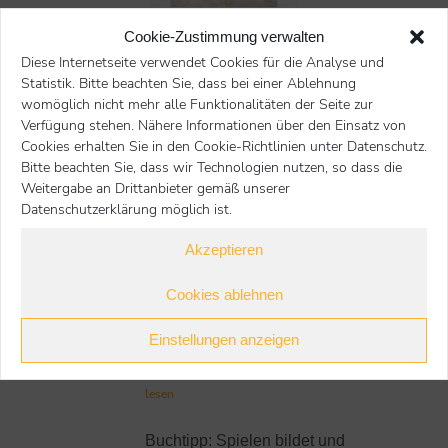
Titel:
„Die 10 Kompetenzen für Hunde“
Cookie-Zustimmung verwalten
Autorin:
Kate Kitchenham
Diese Internetseite verwendet Cookies für die Analyse und
Verlag:
Kosmos
Statistik. Bitte beachten Sie, dass bei einer Ablehnung
womöglich nicht mehr alle Funktionalitäten der Seite zur
EAN:
| 978-3-440-17513-2
Verfügung stehen. Nähere Informationen über den Einsatz von
Preis:
26,00 €
Cookies erhalten Sie in den Cookie-Richtlinien unter Datenschutz.
Bitte beachten Sie, dass wir Technologien nutzen, so dass die
Nächster Beitrag
Voriger Beitrag
Weitergabe an Drittanbieter gemäß unserer
Datenschutzerklärung möglich ist.
zur Übersicht
Akzeptieren
Cookies ablehnen
Weitere Buchtipps
Einstellungen anzeigen
Buchtipp: Zusammenwachsen
lesen
Buchtipp: Spielen bildet und