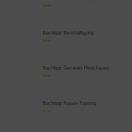
lesen
Buchtipp: Beschäftigung
lesen
Buchtipp: Genaues Hinschauen
lesen
Buchtipp: Nasen-Training
lesen
Buchtipp: Lust zu backen
lesen
Buchtipp: Neuauflage
lesen