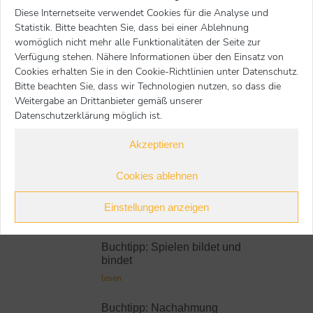
Diese Internetseite verwendet Cookies für die Analyse und
EAN:
| 978-3-440-17112-7
Statistik. Bitte beachten Sie, dass bei einer Ablehnung
Preis:
25,00 €
womöglich nicht mehr alle Funktionalitäten der Seite zur
Verfügung stehen. Nähere Informationen über den Einsatz von
Nächster Beitrag
Voriger Beitrag
Cookies erhalten Sie in den Cookie-Richtlinien unter Datenschutz.
Bitte beachten Sie, dass wir Technologien nutzen, so dass die
zur Übersicht
Weitergabe an Drittanbieter gemäß unserer
Datenschutzerklärung möglich ist.
Akzeptieren
Weitere Buchtipps
Cookies ablehnen
Buchtipp: Zusammenwachsen
Einstellungen anzeigen
lesen
Buchtipp: Spielen bildet und
bindet
lesen
Buchtipp: Nachahmung