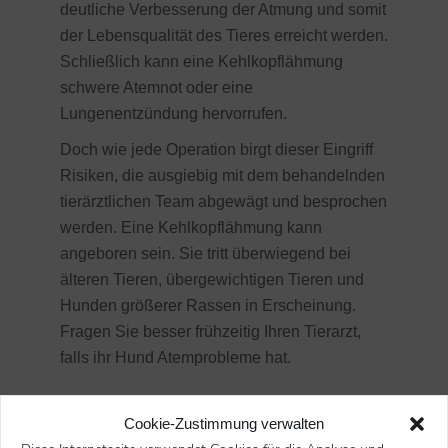
deutliche Verbesserung der Atmung und somit
der Lebensqualität des Tieres erreicht werden.
Schließlich kann eine Kehlkopflähmung
schwere Atemnot oder eine
Lungenentzündung hervorrufen.
Doch wie jede Operation birgt dieser Eingriff
Risiken, die ausgiebig mit dem behandelnden
tierärztlichen Team abgewägt und besprochen
werden. Eine Kehlkopflähmung kann
angeboren sein. Sie tritt überwiegend bei
älteren Tieren, übergewichtigen Tieren und
Hunden größerer Rassen in Erscheinung.
Fragen Sie besser frühzeitig Ihren Tierarzt,
falls ihr Hund Atemprobleme hat.
Cookie-Zustimmung verwalten