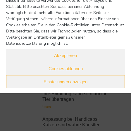
Diese Internetseite verwendet Cookies für die Analyse und
Start
Tierhalterinfos
Allgemein
Sie befinden sich hier:
Statistik. Bitte beachten Sie, dass bei einer Ablehnung
Probleme auf der Gassirunde
womöglich nicht mehr alle Funktionalitäten der Seite zur
Verfügung stehen. Nähere Informationen über den Einsatz von
zurück
Cookies erhalten Sie in den Cookie-Richtlinien unter Datenschutz.
Bitte beachten Sie, dass wir Technologien nutzen, so dass die
Weitergabe an Drittanbieter gemäß unserer
Datenschutzerklärung möglich ist.
Tierhalterinfos
Akzeptieren
Neueste Beiträge:
Cookies ablehnen
Wie wirkt Kortison?
lesen
Einstellungen anzeigen
Ihre Erkältung kann sich auf Ihr
Tier übertragen
lesen
Anpassung bei Handicaps:
Katzen sind wahre Künstler