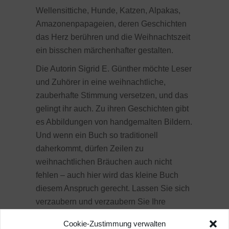
Wellensittiche, Hunde, Katzen, Alpakas,
Amazonenpapageien, deren Geschichten
das Herz berühren und die Weihnachtszeit
ein bisschen märchenhafter gestalten.
Die Autorin Sigrid E. Günther möchte Leser
und Zuhörer in eine weihnachtliche,
zauberhafte Stimmung versetzen, und das
gelingt ihr auch. Zu ihren Geschichten gibt
es Abbildungen von handgemalten Bildern.
Und wenn ein Buch so traditionell
daherkommt, dürfen Zeilen zu
weihnachtlichen Bräuchen auch nicht
fehlen – auch hier wird das kleine Buch
diesem Anspruch gerecht. Lassen Sie sich
verzaubern und verzaubern Sie Ihre
Zuhörer.
Cookie-Zustimmung verwalten