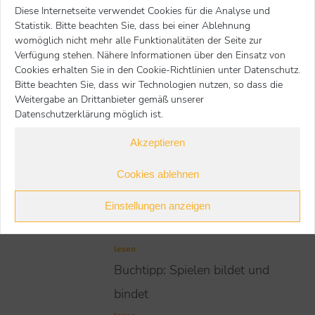
Wundervolle Weihnachtsgeschichten /
Diese Internetseite verwendet Cookies für die Analyse und
ISBN:
Sigrid E. Günther /
978-3-384-01702-
Statistik. Bitte beachten Sie, dass bei einer Ablehnung
womöglich nicht mehr alle Funktionalitäten der Seite zur
Preis:
4 / https://www.bol.de /
16,90 €
Verfügung stehen. Nähere Informationen über den Einsatz von
Cookies erhalten Sie in den Cookie-Richtlinien unter Datenschutz.
Voriger Beitrag
Bitte beachten Sie, dass wir Technologien nutzen, so dass die
Nächster Beitrag
Weitergabe an Drittanbieter gemäß unserer
Datenschutzerklärung möglich ist.
zur Übersicht
Akzeptieren
Cookies ablehnen
Weitere Buchtipps
Buchtipp:
Einstellungen anzeigen
Zusammenwachsen
lesen
Buchtipp: Spielen bildet und
bindet