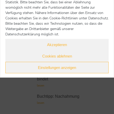
Statistik. Bitte beachten Sie, dass bei einer Ablehnung
Nächster Beitrag
Voriger Beitrag
womöglich nicht mehr alle Funktionalitäten der Seite zur
Verfügung stehen. Nähere Informationen über den Einsatz von
Cookies erhalten Sie in den Cookie-Richtlinien unter Datenschutz.
zur Übersicht
Bitte beachten Sie, dass wir Technologien nutzen, so dass die
Weitergabe an Drittanbieter gemäß unserer
Datenschutzerklärung möglich ist.
Weitere Buchtipps
Akzeptieren
Buchtipp: Zusammenwachsen
Cookies ablehnen
lesen
Einstellungen anzeigen
Buchtipp: Spielen bildet und
bindet
lesen
Buchtipp: Nachahmung
lesen