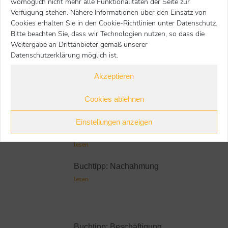
womöglich nicht mehr alle Funktionalitäten der Seite zur
Verfügung stehen. Nähere Informationen über den Einsatz von
zur Übersicht
Cookies erhalten Sie in den Cookie-Richtlinien unter Datenschutz.
Bitte beachten Sie, dass wir Technologien nutzen, so dass die
Weitergabe an Drittanbieter gemäß unserer
Datenschutzerklärung möglich ist.
Weitere Buchtipps
Akzeptieren
Buchtipp: Zusammenwachsen
lesen
Cookies ablehnen
Einstellungen anzeigen
Buchtipp: Spielen bildet und
bindet
lesen
Buchtipp: Nachahmung
lesen
Buchtipp: Beschäftigung