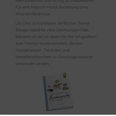
wahrzunehmen und richtig zu interpretieren.
Für eine Mensch-Hund-Beziehung ohne
Missverständnisse.
Lili Chin ist Künstlerin. Ihr Boston Terrier
Boogie stand für viele Zeichnungen Pate.
Bekannt ist sie vor allem für ihre Infografiken
zum Thema Hundeverhalten, die von
Hundetrainern, Tierärzten und
Verhaltensforschern zu Schulungszwecken
verwendet werden.