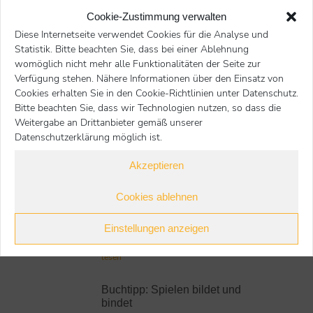
Titel:
Das kleine Buch der Hundesprache
Cookie-Zustimmung verwalten
Autorin:
Lili Chin
Diese Internetseite verwendet Cookies für die Analyse und
Verlag:
Ulmer
Statistik. Bitte beachten Sie, dass bei einer Ablehnung
ISBN:
978-3-8186-1439-3
womöglich nicht mehr alle Funktionalitäten der Seite zur
Preis:
10 €
Verfügung stehen. Nähere Informationen über den Einsatz von
Cookies erhalten Sie in den Cookie-Richtlinien unter Datenschutz.
Nächster Beitrag
Voriger Beitrag
Bitte beachten Sie, dass wir Technologien nutzen, so dass die
Weitergabe an Drittanbieter gemäß unserer
Datenschutzerklärung möglich ist.
zur Übersicht
Akzeptieren
Cookies ablehnen
Weitere Buchtipps
Einstellungen anzeigen
Buchtipp: Zusammenwachsen
lesen
Buchtipp: Spielen bildet und
bindet