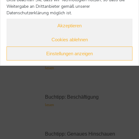
Weitergabe an Drittanbieter gemäß unserer
Buchtipp: Zusammenwachsen
Datenschutzerklärung möglich ist.
lesen
Akzeptieren
Buchtipp: Spielen bildet und
bindet
Cookies ablehnen
lesen
Einstellungen anzeigen
Buchtipp: Nachahmung
lesen
Buchtipp: Beschäftigung
lesen
Buchtipp: Genaues Hinschauen