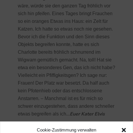
wäre, würde sie den ganzen Tag fröhlich vor
sich hin pfeifen. Eines Tages bringt Frauchen
so ein oranges Etwas ins Haus: ein Zelt für
Katzen. Ich hatte so etwas noch nie gesehen.
Bevor ich die Funktion und den Sinn dieses
Objekts begreifen konnte, hatte es sich
Charlotte bereits fröhlich schnurrend im
Wigwam gemütlich gemacht. Na, toll! Hat sie
etwa ein besonderes Gen, das ich nicht habe?
Vielleicht ein Pfiffigkeitsgen? Ich sage nur:
Frauen! Der Platz war besetzt. Da half auch
kein Pfotenhieb oder das entschlossene
Anstarren. – Manchmal ist es für mich so
schwer einzugestehen, dass andere schneller
Euer Kater Elvis
etwas begreifen als ich..
.
Cookie-Zustimmung verwalten