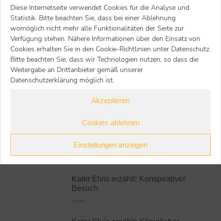
Diese Internetseite verwendet Cookies für die Analyse und
Statistik. Bitte beachten Sie, dass bei einer Ablehnung
Nächster Beitrag
Voriger Beitrag
womöglich nicht mehr alle Funktionalitäten der Seite zur
Verfügung stehen. Nähere Informationen über den Einsatz von
Cookies erhalten Sie in den Cookie-Richtlinien unter Datenschutz.
zurück
Bitte beachten Sie, dass wir Technologien nutzen, so dass die
Weitergabe an Drittanbieter gemäß unserer
Datenschutzerklärung möglich ist.
Kater Elvis
Akzeptieren
Neueste Beiträge:
Cookies ablehnen
Kater Elvis erzählt:
Einstellungen anzeigen
Freischwimmer
lesen
Kater Elvis erzählt: Konspirativer
Besuch
lesen