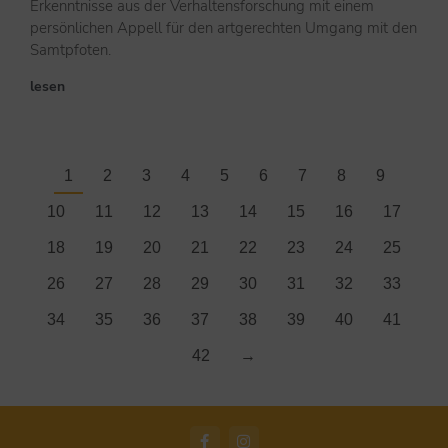
Erkenntnisse aus der Verhaltensforschung mit einem
persönlichen Appell für den artgerechten Umgang mit den
Samtpfoten.
lesen
1
2
3
4
5
6
7
8
9
10
11
12
13
14
15
16
17
18
19
20
21
22
23
24
25
26
27
28
29
30
31
32
33
34
35
36
37
38
39
40
41
42
→