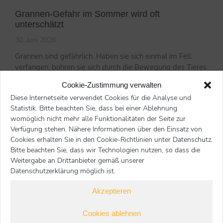
Grannen-Gefahr im Sommer wird oft
unterschätzt
30. Juni 2026
Grannen sind gefährlich. Haben sie sich einmal im Fell
verfangen, bohren sie sich durch die Bewegung des Tieres
in die Haut. Hier liest du, wie du dein Tier am besten
Cookie-Zustimmung verwalten
schützen kannst.
Diese Internetseite verwendet Cookies für die Analyse und
lesen
Statistik. Bitte beachten Sie, dass bei einer Ablehnung
womöglich nicht mehr alle Funktionalitäten der Seite zur
Verfügung stehen. Nähere Informationen über den Einsatz von
Cookies erhalten Sie in den Cookie-Richtlinien unter Datenschutz.
Bitte beachten Sie, dass wir Technologien nutzen, so dass die
Meerschweinchen vor Hitze schützen
Weitergabe an Drittanbieter gemäß unserer
Datenschutzerklärung möglich ist.
30. Juni 2026
Um einen Schock zu vermeiden, tauchen Sie das Tier
Akzeptieren
niemals in kaltes Wasser ein. Die Körperhitze kann mit
kalten Kompressen auf dem Kopf gesenkt werden. Die
Cookies ablehnen
Beinchen des Tieres können Sie in kühles, nicht allzu kaltes