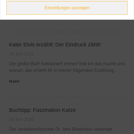
Wasser tauchen.
Einstellungen anzeigen
lesen
Kater Elvis erzählt: Der Eindruck zählt!
30. Juni 2026
Der große Bluff funktioniert immer! Wie ich das mache und
warum, das erfahrt ihr in meiner folgenden Erzählung…
lesen
Buchtipp: Faszination Katze
30. Juni 2026
Der Verhaltensforscher Dr. John Bradshaw verbindet