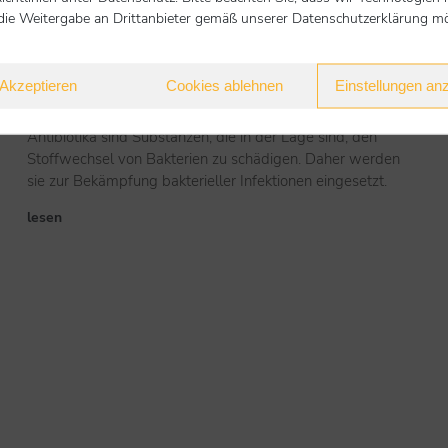
die Weitergabe an Drittanbieter gemäß unserer Datenschutzerklärung mög
Antibiotika: Infektionen bekämpfen
Akzeptieren
Cookies ablehnen
Einstellungen an
1. Juli 2021
Antibiotika sind Substanzen, die in der Lage sind, den
Stoffwechsel von Bakterien zu schädigen. Daher werden
sie zur Bekämpfung bakterieller Infektionen eingesetzt.
lesen