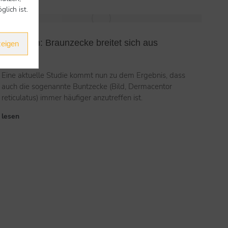
lich ist.
Parasiten: Braunzecke breitet sich aus
zeigen
1. Mai 2021
Eine aktuelle Studie kommt nun zu dem Ergebnis, dass
auch die sogenannte Buntzecke (Bild, Dermacentor
reticulatus) immer häufiger anzutreffen ist.
lesen