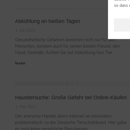
so dass 
Abkühlung an heißen Tagen
1. Juli 2021
Gesundheitliche Gefahren bestehen nicht nur für den
Menschen, sondern auch für seinen besten Freund, den
Hund. Deshalb: Achten Sie auf Abkühlung fürs Tier.
lesen
Haustiersuche: Große Gefahr bei Online-Käufen
1. Mai 2021
Der anonyme Handel übers Internet sei besonders
problematisch, so der Deutsche Tierschutzbund. Hier gäbe
es noch keine gesetzliche Regulierung.